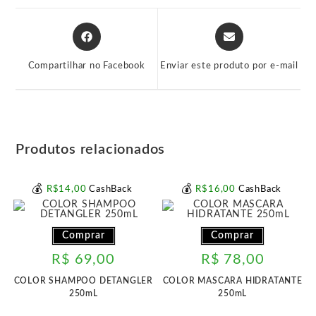
Abre
Abre
em
em
uma
uma
Compartilhar no Facebook
Enviar este produto por e-mail
nova
nova
janela
janela
Produtos relacionados
💰
💰
R$
14
,00
CashBack
R$
16
,00
CashBack
Comprar
Comprar
R$
69,00
R$
78,00
COLOR SHAMPOO DETANGLER
COLOR MASCARA HIDRATANTE
250mL
250mL