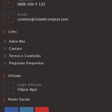
0800 606 9 123
Abre
Email:
em
Abre
contato@clubedcompras.com
seu
em
aplicativo
seu
Links
aplicativo
Sobre Nós
Contato
Termos e Condições
Perguntas Frequentes
Afiliado
Login Afiliado
Clique Aqui
Redes Sociais