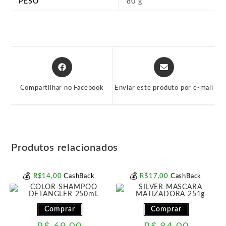
PESO
80 g
Abre
Abre
em
em
uma
uma
Compartilhar no Facebook
Enviar este produto por e-mail
nova
nova
janela
janela
Produtos relacionados
💰
💰
R$
14
,00
CashBack
R$
17
,00
CashBack
Comprar
Comprar