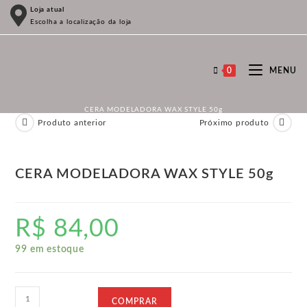
Ir
Loja atual
Escolha a localização da loja
para
o
conteúdo
0
MENU
CERA MODELADORA WAX STYLE 50g
Produto anterior
Próximo produto
CERA MODELADORA WAX STYLE 50g
R$
84,00
99 em estoque
CERA
COMPRAR