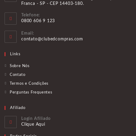
Franca - SP - CEP 14403-180.
Telefone:
0800 606 9 123
Abre
Email:
em
Abre
contato@clubedcompras.com
seu
em
aplicativo
seu
Links
aplicativo
Sobre Nós
Contato
Termos e Condições
Perguntas Frequentes
Afiliado
Login Afiliado
Clique Aqui