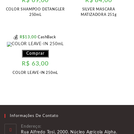
R$
69,00
R$
84,00
COLOR SHAMPOO DETANGLER
SILVER MASCARA
250mL
MATIZADORA 251g
💰
R$
13
,00
CashBack
Comprar
R$
63,00
COLOR LEAVE-IN 250mL
Informações De Contato
Endereço:
Rua Alfredo Tosi, 2000. Núcleo Agrícola Alpha.