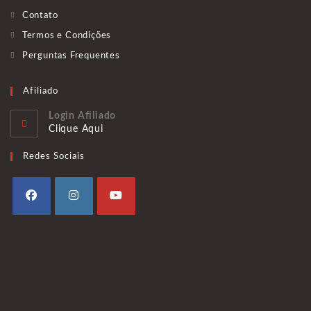
Contato
Termos e Condições
Perguntas Frequentes
Afiliado
Login Afiliado
Clique Aqui
Redes Sociais
Abre
Abre
Abre
em
em
em
uma
uma
uma
nova
nova
nova
aba
aba
aba