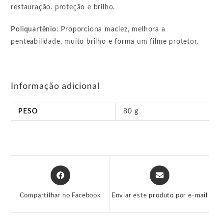
restauração. proteção e brilho.
Poliquartênio:
Proporciona maciez, melhora a
penteabilidade, muito brilho e forma um filme protetor.
Informação adicional
PESO
80 g
Abre
Abre
em
em
uma
uma
Compartilhar no Facebook
Enviar este produto por e-mail
nova
nova
janela
janela