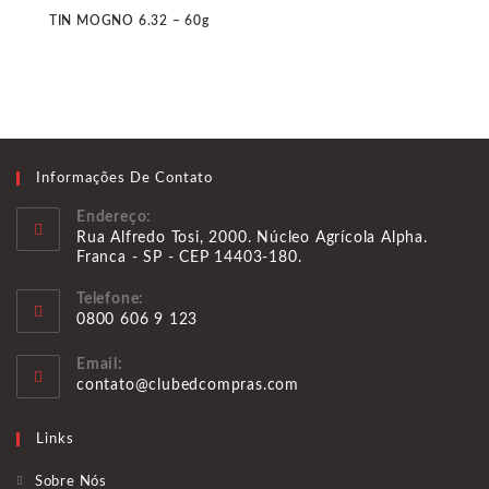
TIN MOGNO 6.32 – 60g
Informações De Contato
Endereço:
Rua Alfredo Tosi, 2000. Núcleo Agrícola Alpha.
Franca - SP - CEP 14403-180.
Telefone:
0800 606 9 123
Abre
Email:
em
Abre
contato@clubedcompras.com
seu
em
aplicativo
seu
Links
aplicativo
Sobre Nós