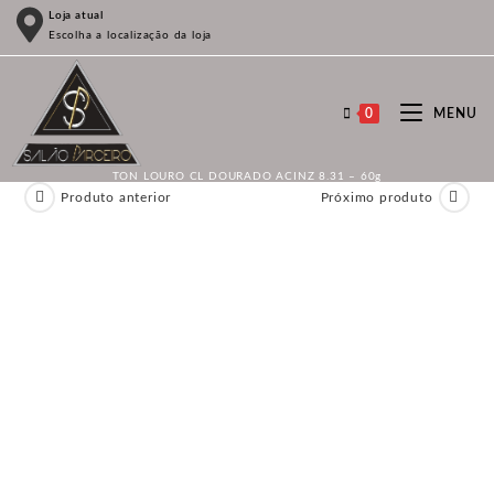
Ir
Loja atual
Escolha a localização da loja
para
o
conteúdo
0
MENU
TON LOURO CL DOURADO ACINZ 8.31 – 60g
Produto anterior
Próximo produto