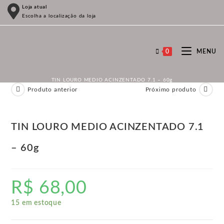
Ir
Loja atual
Escolha a localização da loja
para
o
conteúdo
0
MENU
TIN LOURO MEDIO ACINZENTADO 7.1 – 60g
Produto anterior
Próximo produto
TIN LOURO MEDIO ACINZENTADO 7.1
– 60g
R$
68,00
15 em estoque