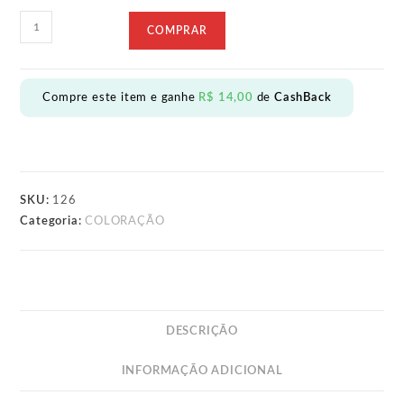
TIN
COMPRAR
LOURO
MEDIO
ACINZENTADO
Compre este item e ganhe
R$
14,00
de
CashBack
7.1
-
60g
quantidade
SKU:
126
Categoria:
COLORAÇÃO
DESCRIÇÃO
INFORMAÇÃO ADICIONAL