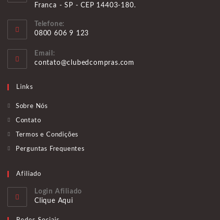
Franca - SP - CEP 14403-180.
Telefone:
0800 606 9 123
Abre
Email:
em
Abre
contato@clubedcompras.com
seu
em
aplicativo
seu
Links
aplicativo
Sobre Nós
Contato
Termos e Condições
Perguntas Frequentes
Afiliado
Login Afiliado
Clique Aqui