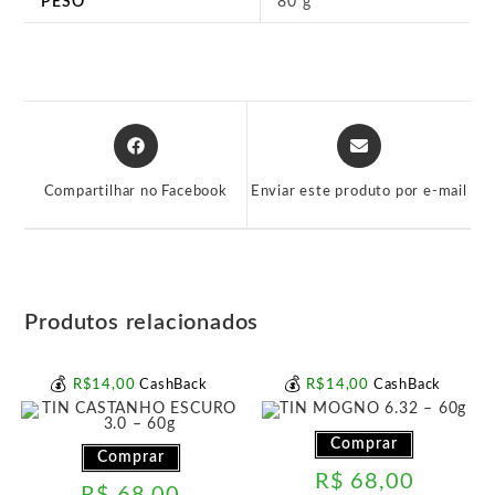
PESO
80 g
Abre
Abre
em
em
uma
uma
Compartilhar no Facebook
Enviar este produto por e-mail
nova
nova
janela
janela
Produtos relacionados
💰
💰
R$
14
,00
CashBack
R$
14
,00
CashBack
Comprar
Comprar
R$
68,00