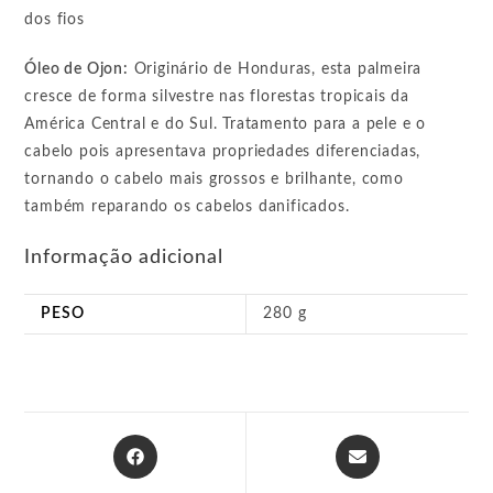
dos fios
Óleo de Ojon:
Originário de Honduras, esta palmeira
cresce de forma silvestre nas florestas tropicais da
América Central e do Sul. Tratamento para a pele e o
cabelo pois apresentava propriedades diferenciadas,
tornando o cabelo mais grossos e brilhante, como
também reparando os cabelos danificados.
Informação adicional
PESO
280 g
Abre
Abre
em
em
uma
uma