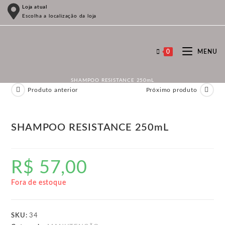
Ir
Loja atual
Escolha a localização da loja
para
o
conteúdo
0
MENU
SHAMPOO RESISTANCE 250mL
Produto anterior
Próximo produto
SHAMPOO RESISTANCE 250mL
R$
57,00
Fora de estoque
SKU:
34