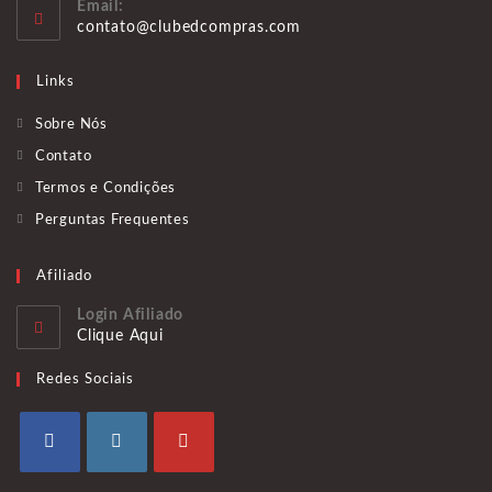
Email:
em
Abre
contato@clubedcompras.com
seu
em
aplicativo
seu
Links
aplicativo
Sobre Nós
Contato
Termos e Condições
Perguntas Frequentes
Afiliado
Login Afiliado
Clique Aqui
Redes Sociais
Abre
Abre
Abre