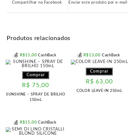
Compartilhar no Facebook
Enviar este produto por e-mail
nova
nova
janela
janela
Produtos relacionados
💰
💰
R$
15
,00
CashBack
R$
13
,00
CashBack
Comprar
Comprar
R$
63,00
R$
75,00
COLOR LEAVE-IN 250mL
SUNSHINE – SPRAY DE BRILHO
150mL
💰
R$
15
,00
CashBack