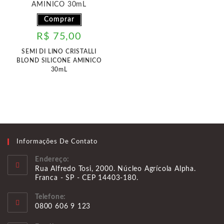
Comprar
R$
75,00
SEMI DI LINO CRISTALLI
BLOND SILICONE AMINICO
30mL
Informações De Contato
Endereço:
Rua Alfredo Tosi, 2000. Núcleo Agrícola Alpha.
Franca - SP - CEP 14403-180.
Telefone:
0800 606 9 123
Abre