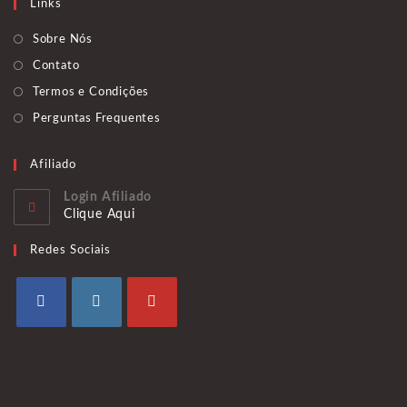
Links
aplicativo
Sobre Nós
Contato
Termos e Condições
Perguntas Frequentes
Afiliado
Login Afiliado
Clique Aqui
Redes Sociais
Abre
Abre
Abre
em
em
em
uma
uma
uma
nova
nova
nova