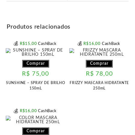
janela
janela
Produtos relacionados
💰
💰
R$
15
,00
CashBack
R$
16
,00
CashBack
Comprar
Comprar
R$
75,00
R$
78,00
SUNSHINE – SPRAY DE BRILHO
FRIZZY MASCARA HIDRATANTE
150mL
250mL
💰
R$
16
,00
CashBack
Comprar