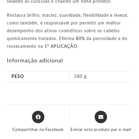
selando as cutículas e criando um filme protetor.
Restaura brilho, maciez, suavidade, flexibilidade e leveza,
como também, é responsável por permitir um melhor
desempenho dos ativos cosméticos sobre os cabelos
quimicamente tratados. Elimina
80%
da porosidade e do
ressecamento na
1º APLICAÇÃO.
Informação adicional
PESO
280 g
Abre
Abre
em
em
uma
uma
Compartilhar no Facebook
Enviar este produto por e-mail
nova
nova