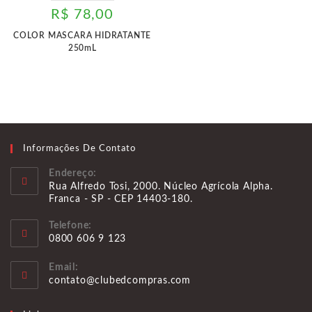
R$
78,00
COLOR MASCARA HIDRATANTE
250mL
Informações De Contato
Endereço:
Rua Alfredo Tosi, 2000. Núcleo Agrícola Alpha.
Franca - SP - CEP 14403-180.
Telefone:
0800 606 9 123
Abre
Email:
em
Abre
contato@clubedcompras.com
seu
em
aplicativo
seu