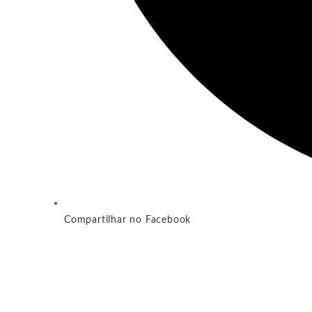
Compartilhar no Facebook
Abre
em
uma
nova
janela