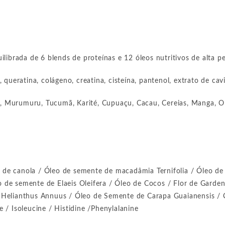
librada de 6 blends de proteínas e 12 óleos nutritivos de alta 
a, queratina, colágeno, creatina, cisteína, pantenol, extrato de cavi
 Murumuru, Tucumã, Karité, Cupuaçu, Cacau, Cereias, Manga, Ol
eo de canola / Óleo de semente de macadâmia Ternifolia / Óleo 
eo de semente de Elaeis Oleifera / Óleo de Cocos / Flor de Garde
Helianthus Annuus / Óleo de Semente de Carapa Guaianensis / Ó
ne / Isoleucine / Histidine /Phenylalanine