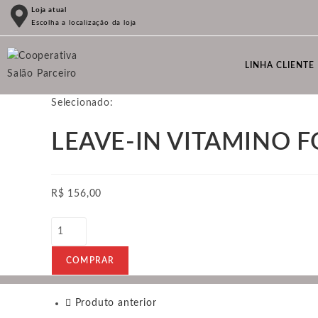
Ir
Loja atual
Escolha a localização da loja
para
o
conteúdo
LINHA CLIENTE
Selecionado:
LEAVE-IN VITAMINO 
R$
156,00
LEAVE-
IN
VITAMINO
COMPRAR
FORCE
500mL
Produto anterior
quantidade