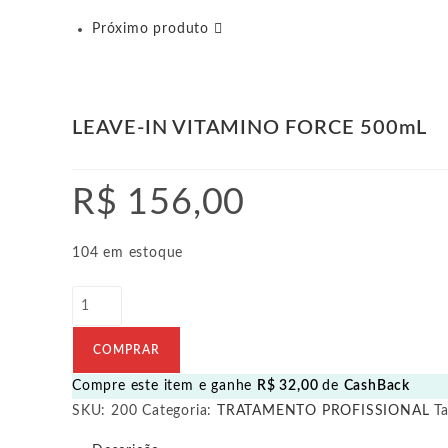
Próximo produto
LEAVE-IN VITAMINO FORCE 500mL
R$
156,00
104 em estoque
LEAVE-
IN
VITAMINO
COMPRAR
FORCE
Compre este item e ganhe
R$
32,00
de
CashBack
500mL
SKU:
200
Categoria:
TRATAMENTO PROFISSIONAL
T
quantidade