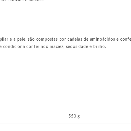
elos sedosos e macios.
pilar e a pele, são compostas por cadeias de aminoácidos e conf
 e condiciona conferindo maciez, sedosidade e brilho.
550 g