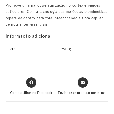
Promove uma nanoqueratinização no córtex e regiões
cuticulares. Com a tecnologia das moléculas biomiméticas
repara de dentro para fora, preenchendo a fibra capilar
de nutrientes essenciais.
Informação adicional
PESO
990 g
Abre
Abre
em
em
uma
uma
Compartilhar no Facebook
Enviar este produto por e-mail
nova
nova
janela
janela