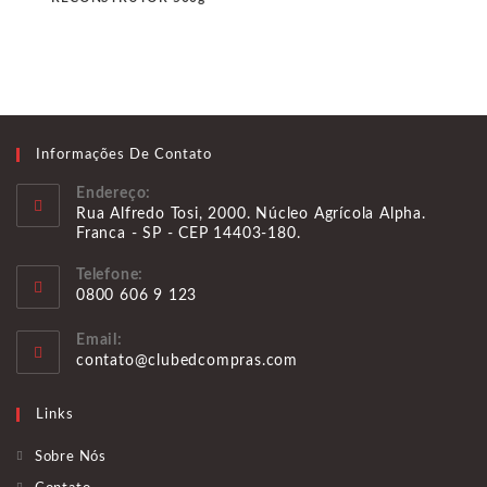
Informações De Contato
Endereço:
Rua Alfredo Tosi, 2000. Núcleo Agrícola Alpha.
Franca - SP - CEP 14403-180.
Telefone:
0800 606 9 123
Abre
Email:
em
Abre
contato@clubedcompras.com
seu
em
aplicativo
seu
Links
aplicativo
Sobre Nós