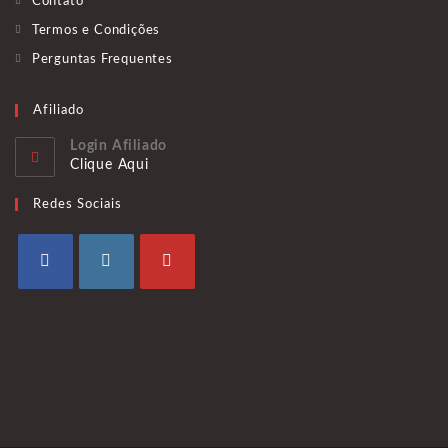
Contato
Termos e Condições
Perguntas Frequentes
Afiliado
Login Afiliado
Clique Aqui
Redes Sociais
Abre
Abre
Abre
em
em
em
uma
uma
uma
nova
nova
nova
aba
aba
aba