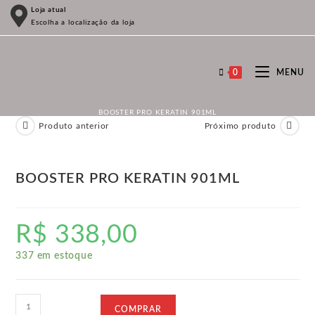
Ir
Loja atual
Escolha a localização da loja
para
o
conteúdo
0
MENU
BOOSTER PRO KERATIN 901ML
Produto anterior
Próximo produto
BOOSTER PRO KERATIN 901ML
R$
338,00
337 em estoque
BOOSTER
COMPRAR