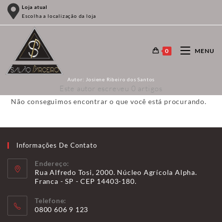
Ir
Loja atual
Escolha a localização da loja
para
o
conteúdo
0
MENU
Autor:
Josiene Ribeiro dos Santos
Este autor escreveu 0 artigos
Não conseguimos encontrar o que você está procurando.
Informações De Contato
Endereço:
Rua Alfredo Tosi, 2000. Núcleo Agrícola Alpha.
Franca - SP - CEP 14403-180.
Telefone:
0800 606 9 123
Abre