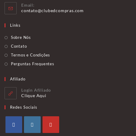
Email:
em
Abre
contato@clubedcompras.com
seu
em
seu
aplicativo
Links
aplicativo
Sobre Nós
Contato
Termos e Condições
Perguntas Frequentes
Afiliado
Login Afiliado
Clique Aqui
Redes Sociais