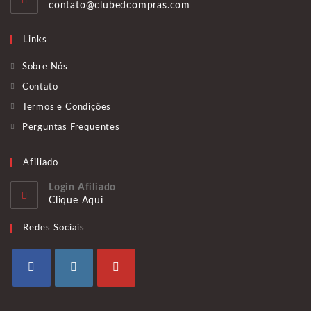
Abre
contato@clubedcompras.com
seu
em
aplicativo
seu
Links
aplicativo
Sobre Nós
Contato
Termos e Condições
Perguntas Frequentes
Afiliado
Login Afiliado
Clique Aqui
Redes Sociais
Abre
Abre
Abre