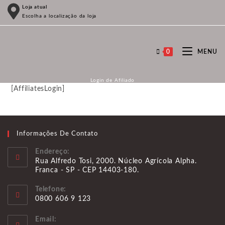
Ir
Loja atual
Escolha a localização da loja
para
o
conteúdo
0
MENU
Login de Afiliado
[AffiliatesLogin]
Informações De Contato
Endereço:
Rua Alfredo Tosi, 2000. Núcleo Agrícola Alpha.
Franca - SP - CEP 14403-180.
Telefone:
0800 606 9 123
Abre
Email:
em